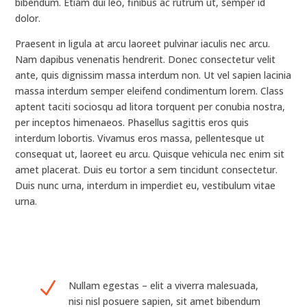
bibendum. Etiam dui leo, finibus ac rutrum ut, semper id
dolor.
Praesent in ligula at arcu laoreet pulvinar iaculis nec arcu.
Nam dapibus venenatis hendrerit. Donec consectetur velit
ante, quis dignissim massa interdum non. Ut vel sapien lacinia
massa interdum semper eleifend condimentum lorem. Class
aptent taciti sociosqu ad litora torquent per conubia nostra,
per inceptos himenaeos. Phasellus sagittis eros quis
interdum lobortis. Vivamus eros massa, pellentesque ut
consequat ut, laoreet eu arcu. Quisque vehicula nec enim sit
amet placerat. Duis eu tortor a sem tincidunt consectetur.
Duis nunc urna, interdum in imperdiet eu, vestibulum vitae
urna.
N
Nullam egestas – elit a viverra malesuada,
nisi nisl posuere sapien, sit amet bibendum