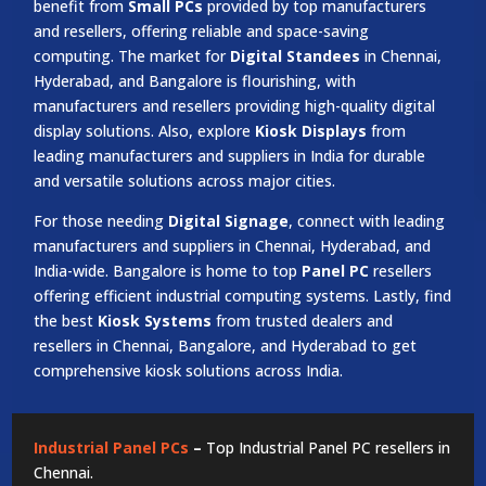
benefit from
Small PCs
provided by top manufacturers
and resellers, offering reliable and space-saving
computing. The market for
Digital Standees
in Chennai,
Hyderabad, and Bangalore is flourishing, with
manufacturers and resellers providing high-quality digital
display solutions. Also, explore
Kiosk Displays
from
leading manufacturers and suppliers in India for durable
and versatile solutions across major cities.
For those needing
Digital Signage
, connect with leading
manufacturers and suppliers in Chennai, Hyderabad, and
India-wide. Bangalore is home to top
Panel PC
resellers
offering efficient industrial computing systems. Lastly, find
the best
Kiosk Systems
from trusted dealers and
resellers in Chennai, Bangalore, and Hyderabad to get
comprehensive kiosk solutions across India.
Industrial Panel PCs
–
Top Industrial Panel PC resellers in
Chennai.