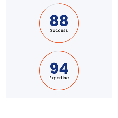
88
Success
94
Expertise