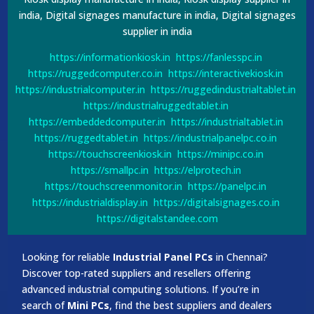
india, Digital signages manufacture in india, Digital signages
supplier in india
https://informationkiosk.in
https://fanlesspc.in
https://ruggedcomputer.co.in
https://interactivekiosk.in
https://industrialcomputer.in
https://ruggedindustrialtablet.in
https://industrialruggedtablet.in
https://embeddedcomputer.in
https://industrialtablet.in
https://ruggedtablet.in
https://industrialpanelpc.co.in
https://touchscreenkiosk.in
https://minipc.co.in
https://smallpc.in
https://elprotech.in
https://touchscreenmonitor.in
https://panelpc.in
https://industrialdisplay.in
https://digitalsignages.co.in
https://digitalstandee.com
Looking for reliable
Industrial Panel PCs
in Chennai?
Discover top-rated suppliers and resellers offering
advanced industrial computing solutions. If you’re in
search of
Mini PCs
, find the best suppliers and dealers