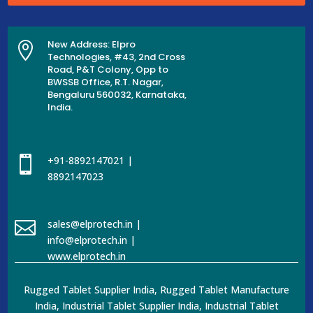
New Address: Elpro

Technologies, #43, 2nd Cross
Road, P&T Colony, Opp to
BWSSB Office, R.T. Nagar,
Bengaluru 560032, Karnataka,
India.

+91-8892147021 |
8892147023

sales@elprotech.in |
info@elprotech.in |
www.elprotech.in
Rugged Tablet Supplier India, Rugged Tablet Manufacture
India, Industrial Tablet Supplier India, Industrial Tablet